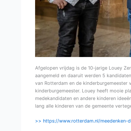
Afgelopen vrijdag is de 10-jarige Louey Z
aangemeld en daaruit werden 5 kandidaten
van Rotterdam en de kinderburgemeester 
kinderburgemeester. Louey heeft mooie pl
medekandidaten en andere kinderen ideeën u
lang alle kinderen van de gemeente verteg
>> https://www.rotterdam.nl/meedenken-d