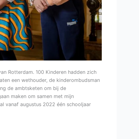
 van Rotterdam. 100 Kinderen hadden zich
 zaten een wethouder, de kinderombudsman
ng de ambtsketen om bij de
d gaan maken om samen met mijn
zal vanaf augustus 2022 één schooljaar