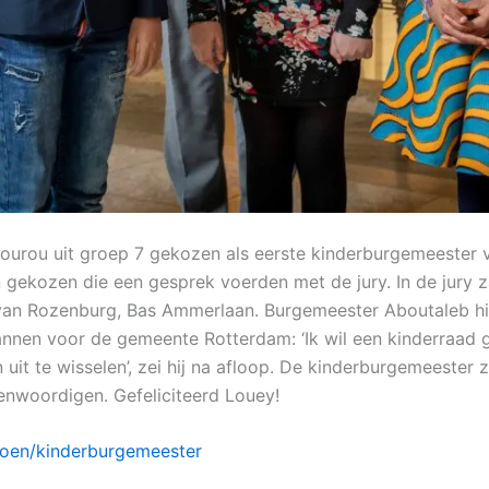
erourou uit groep 7 gekozen als eerste kinderburgemeester
 gekozen die een gesprek voerden met de jury. In de jury
van Rozenburg, Bas Ammerlaan. Burgemeester Aboutaleb hi
annen voor de gemeente Rotterdam: ‘Ik wil een kinderraa
it te wisselen’, zei hij na afloop. De kinderburgemeester 
enwoordigen. Gefeliciteerd Louey!
oen/kinderburgemeester