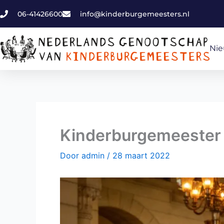
Ga
06-41426600
info@kinderburgemeesters.nl
naar
de
inhoud
Ni
Kinderburgemeester
Door
admin
/
28 maart 2022