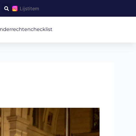
Lijstitem
inderrechtenchecklist