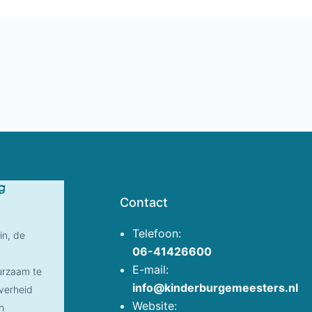
g
Contact
Telefoon:
in, de
06-41426600
E-mail:
uurzaam te
info@kinderburgemeesters.nl
overheid
Website:
n