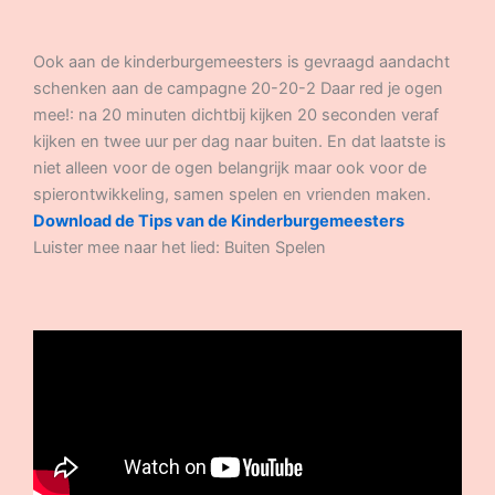
Ook aan de kinderburgemeesters is gevraagd aandacht
schenken aan de campagne 20-20-2 Daar red je ogen
mee!: na 20 minuten dichtbij kijken 20 seconden veraf
kijken en twee uur per dag naar buiten. En dat laatste is
niet alleen voor de ogen belangrijk maar ook voor de
spierontwikkeling, samen spelen en vrienden maken.
Download de Tips van de Kinderburgemeesters
Luister mee naar het lied: Buiten Spelen