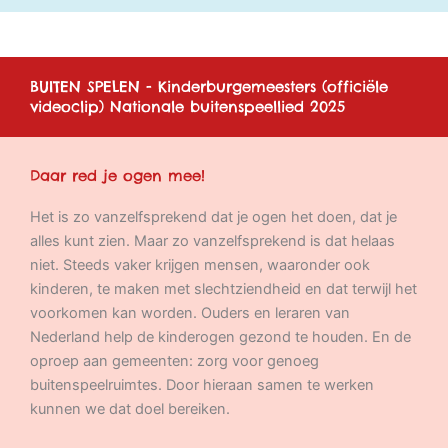
BUITEN SPELEN - Kinder­burgemeesters (officiële
videoclip) Nationale buiten­speellied 2025
Daar red je ogen mee!
Het is zo vanzelfsprekend dat je ogen het doen, dat je
alles kunt zien. Maar zo vanzelfsprekend is dat helaas
niet. Steeds vaker krijgen mensen, waaronder ook
kinderen, te maken met slechtziendheid en dat terwijl het
voorkomen kan worden. Ouders en leraren van
Nederland help de kinderogen gezond te houden. En de
oproep aan gemeenten: zorg voor genoeg
buitenspeelruimtes. Door hieraan samen te werken
kunnen we dat doel bereiken.