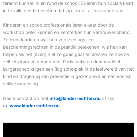
terecht kunnen in en rond de school. Zij leren hun sociale kaart
in te vullen en te beseffen dat zij er nooit alleen voor staan.
Kinderen en schoolprofessionals leren elkaar door de
workshop beter kennen en versterken hun vertrouwensband.
Zo leren kinderen wat hun voorzienings- en
beschermingsrechten in de praktijk betekenen, wie hen kan
helpen als het (even) niet zo goed gaat en ervaren ze hoe ze
zelf iets kunnen veranderen. Participatie en democratisch
burgerschap krijgen een (logische)plek in de leefwereld van het
kind en dragen bij aan preventie in gezondheid en een sociaal
veilige omgeving.
Neem contact op met
info@kinderrechten.nu
of kijk
op
www.kinderrechten.nu