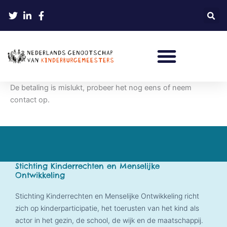
Ga
naar
de
inhoud
De betaling is mislukt, probeer het nog eens of neem
contact op.
Stichting Kinderrechten en Menselijke
Ontwikkeling
Stichting Kinderrechten en Menselijke Ontwikkeling richt
zich op kinderparticipatie, het toerusten van het kind als
actor in het gezin, de school, de wijk en de maatschappij.