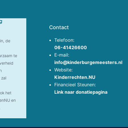
g
Contact
Telefoon:
in, de
06-41426600
E-mail:
uurzaam te
info@kinderburgemeesters.nl
overheid
Website:
n
Kinderrechten.NU
 zal
Financieel Steunen:
Link naar donatiepagina
ook het
htenNU en
.