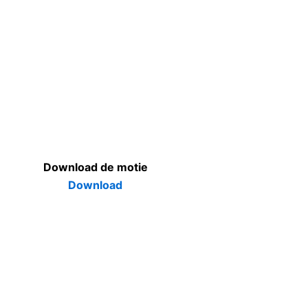
Download de motie
Downloa
d